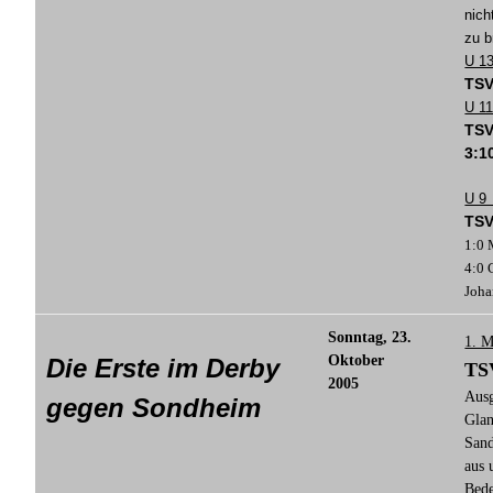
nich
zu b
U 1
TSV
U 1
TSV
3:1
U 9
TSV
1:0 
4:0 
Joha
Sonntag, 23.
1. M
Oktober
Die Erste im Derby
TS
2005
Ausg
gegen Sondheim
Glan
Sand
aus 
Bede