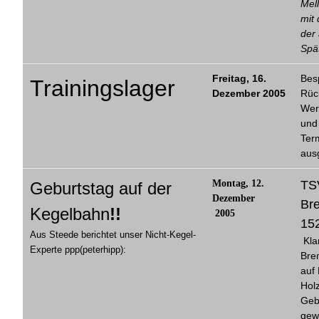
Mel
mit
der 
Spä
Freitag, 16.
Bes
Trainingslager
Dezember 2005
Rüc
Wer
und
Ter
aus
Montag, 12.
TS
Geburtstag auf der
Dezember
Br
Kegelbahn
!!
2005
152
Aus Steede berichtet unser Nicht-Kegel-
Kla
Experte ppp(peterhipp):
Bre
auf 
Holz
Gebu
gew