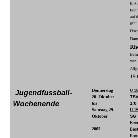
ließ
konn
auf 
gibt
Ober
Dame
Rh
Beim
von 
Allg
19.
Donnerstag
U 1
Jugendfussball-
TSV
20. Oktober
Wochenende
1:0
bis
Samstag 29.
U 15
SG
Oktober
Beim
2005
Bast
Komb