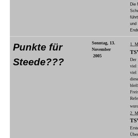
Die 
Schu
führ
und 
End
Sonntag, 13.
Punkte für
1. M
November
TSV
2005
Steede???
Der 
viel
viel
dies
blei
Frei
Refe
wur
2. M
TSV
Erst
Über