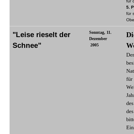
für
5. 
für 
Obe
Sonntag, 11.
"Leise rieselt der
Di
Dezember
Schnee"
We
2005
Der
bes
Nat
für
Wei
Jah
des
des
bit
Ein