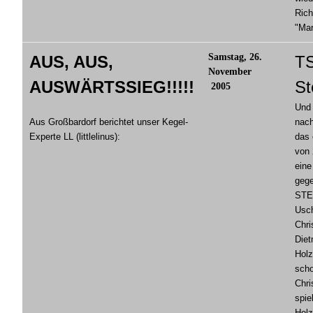
Rich
"Mar
Samstag, 26.
AUS, AUS,
TS
November
AUSWÄRTSSIEG!!!!!
St
2005
Und 
Aus Großbardorf berichtet unser Kegel-
nach
Experte LL (littlelinus):
das 
von 
eine
gege
STET
Usch
Chri
Diet
Holz
scho
Chri
spie
Holz