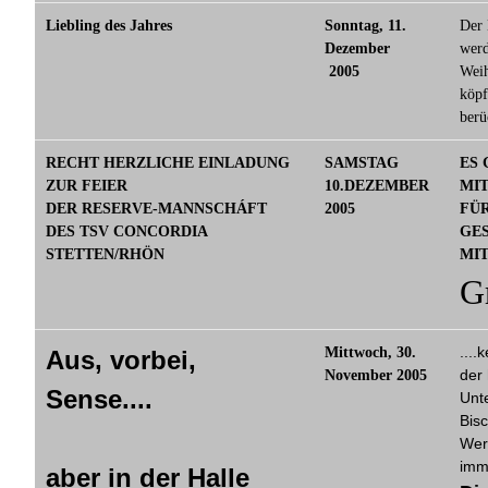
Liebling des Jahres
Sonntag, 11.
Der 
Dezember
werd
2005
Weih
köpf
berü
RECHT HERZLICHE EINLADUNG
SAMSTAG
ES
ZUR FEIER
10.DEZEMBER
MI
DER RESERVE-MANNSCHÁFT
2005
FÜR
DES TSV CONCORDIA
GES
STETTEN/RHÖN
MI
G
....
Mittwoch, 30.
Aus, vorbei,
der
November 2005
Sense....
Unte
Bis
Wer 
imm
aber in der Halle