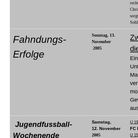
rech
Chri
sorg
Sohl
Sonntag, 13.
Zw
Fahndungs-
November
di
2005
Erfolge
Ein
Un
Ma
ver
mor
Ge
aus
Samstag,
U 1
Jugendfussball-
12. November
FC 
Wochenende
2005
U 1