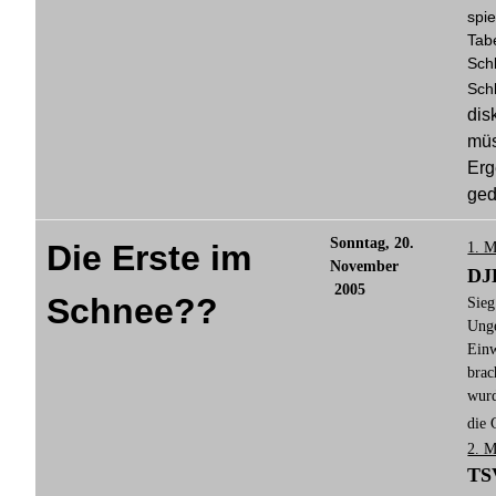
spi
Tab
Sch
Sch
dis
müs
Erg
ged
Sonntag, 20.
Die Erste im
1. M
November
DJK
2005
Schnee??
Sieg
Unge
Einw
brac
wurd
die 
2. M
TSV