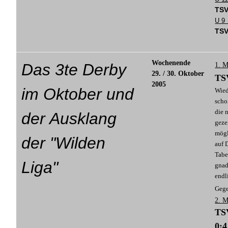
TSV
U 9
TSV
Wochenende
Das 3te Derby
1. M
29. / 30. Oktober
TSV
2005
im Oktober und
Wied
scho
die 
der Ausklang
geze
mögl
der "Wilden
auf 
Tabe
Liga"
gnad
endl
Gege
2. M
TSV
0:4