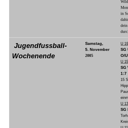
Wild
Mont
in S
dahi
dein
durc
Samstag,
U 1
Jugendfussball-
5. November
SG 
Wochenende
O/U
2005
U 1
SG 
1:7
15 S
Hipp
Paus
einm
U 1
SG
Torh
Krei
U 1