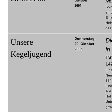
Oktober
No
2005
Sold
ehrg
Eini
Hei
des
Donnerstag,
Di
Unsere
20. Oktober
in
2005
Kegeljugend
TS
14
Ein
Neu
384
Lin
Alle
Holl
Unt
gew