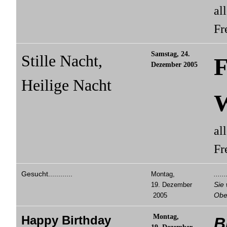
al
Fr
Samstag, 24.
Stille Nacht,
F
Dezember 2005
Heilige Nacht
W
al
Fr
Gesucht............
....
Montag,
Sie
19. Dezember
Obe
2005
Montag,
Happy Birthday
B