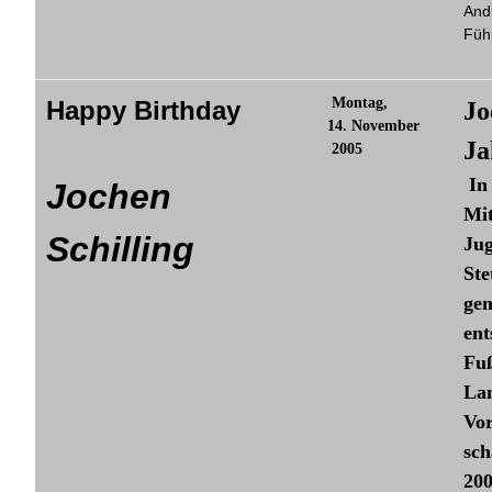
And
Füh
Montag,
Happy Birthday
Jo
14. November
Ja
2005
In 
Jochen
Mit
Schilling
Ju
Ste
gem
ent
Fuß
Lan
Vor
sch
200