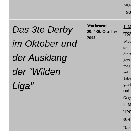
Allg
19.
Wochenende
Das 3te Derby
1. M
29. / 30. Oktober
TSV
2005
im Oktober und
Wied
scho
die 
der Ausklang
geze
mögl
der "Wilden
auf 
Tabe
Liga"
gnad
endl
Gege
2. M
TSV
0:4
Nach