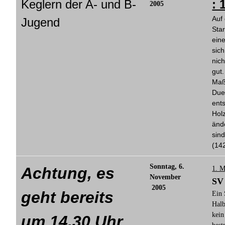
Keglern der A- und B-
: 
2005
Auf
Jugend
Sta
ein
sic
nic
gut
Maßb
Due
ents
Holz
änd
sin
(14
Sonntag, 6.
Achtung, es
1. M
November
SV 
2005
geht bereits
Ein 
Halb
kein
um 14.30 Uhr