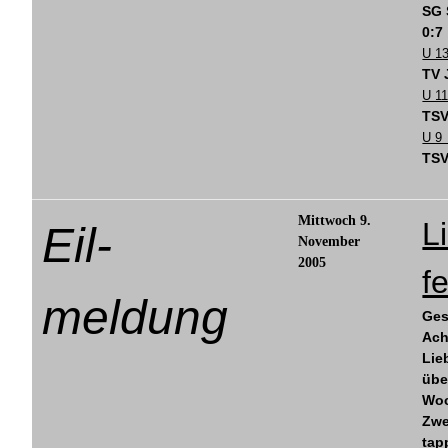
SG
0:7
U 1
TV 
U 1
TSV
U 9
TSV
Mittwoch 9.
L
Eil-
November
2005
f
meldung
Ges
Ach
Lie
übe
Woc
Zwe
tap