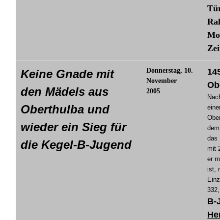
Tür
Ra
Mom
Zei
Donnerstag, 10.
14
Keine Gnade mit
November
Ob
den Mädels aus
2005
Nach
Oberthulba und
eine
Ober
wieder ein Sieg für
dem 
das 
die Kegel-B-Jugend
mit 
er m
ist,
Einz
332,
B-
He