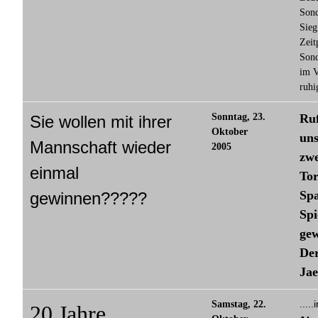
Sond
Sieg
Zeit
Sond
im V
ruhi
Sonntag, 23.
Ruf
Sie wollen mit ihrer
Oktober
uns
Mannschaft wieder
2005
zwe
einmal
Tor
Sp
gewinnen?????
Spi
gew
Der
Jae
....
Samstag, 22.
20 Jahre....