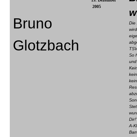
19. Dezember
2005
w
Bruno
Die
wird
eig
Glotzbach
abg
TSV
So 
und
Kein
kei
kein
Res
abz
Son
Ste
wur
Dir!
A-K
Bam