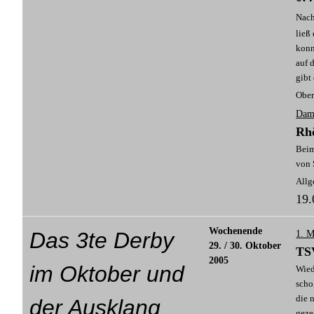
Nach
ließ
konn
auf 
gibt
Ober
Dame
Rh
Beim
von 
Allg
19.
Wochenende
Das 3te Derby
1. M
29. / 30. Oktober
TSV
2005
im Oktober und
Wied
scho
die 
der Ausklang
geze