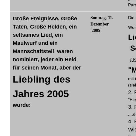
Part
Die
Große Ereignisse, Große
Sonntag, 11.
Dezember
Taten, Große Helden, ein
Wei
2005
seltsames Lied, ein
Li
Maulwurf und ein
So
Mannschaftsteil waren
nominiert, jeder ein Held
al
für seinen Monat, aber der
"M
Liebling des
mit
(sie
Jahres 2005
2. 
"Hie
wurde:
3. 
...
4. 
Wi