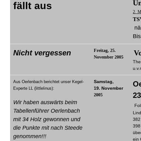
Un
fällt aus
2. M
TSV
nä
Bi
Freitag, 25.
Nicht vergessen
Vo
November 2005
The
u.v.
Samstag,
Aus Oerlenbach berichtet unser Kegel-
Oe
19. November
Experte LL (littlelinus):
23
2005
Wir haben auswärts beim
Fol
Tabellenführer Oerlenbach
Lin
mit 34 Holz gewonnen und
382 
398
die Punkte mit nach Steede
übe
genommen!!!
ein