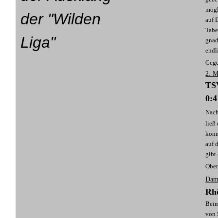
mögl
der "Wilden
auf 
Tabe
Liga"
gnad
endl
Gege
2. M
TSV
0:4
Nach
ließ
konn
auf 
gibt
Ober
Dame
Rh
Beim
von 