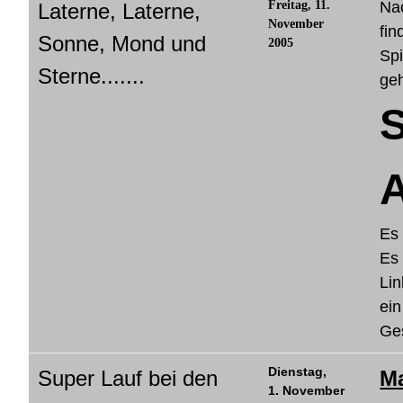
Freitag, 11.
Na
Laterne, Laterne,
November
fin
Sonne, Mond und
2005
Spi
Sterne.......
geh
S
Es 
Es 
Lin
ein
Ges
Dienstag,
Super Lauf bei den
Ma
1. November