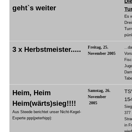
Die
geht`s weiter
Tu
Es 
Drei
Turn
pünk
Freitag, 25.
...d
3 x Herbstmeister.....
November 2005
Vors
Fisc
Juge
Dame
Tabe
Samstag, 26.
TSV
Heim, Heim
November
15
Heim(wärts)sieg
!!!!
2005
Sieg
Aus Steede berichtet unser Nicht-Kegel-
377 
Experte ppp(peterhipp):
Stra
in F
wied