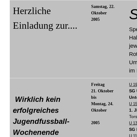
Samstag, 22.
Herzliche
S
Oktober
2005
Einladung zur....
Spe
Ha
jew
Rot
Um
im 
Freitag
U 1
SG 
21. Oktober
Unt
Wirklich kein
bis
Montag, 24.
U 15
erfolgreiches
1. 
Oktober
Tor
Jugendfussball-
2005
U 1
SG
Wochenende
U 1