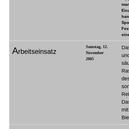
man
Ein
han
Spo
Fes
ein
Samstag, 12.
Da
A
rbeitseinsatz
November
un
2005
säu
Ra
des
so
Rei
Das
mit
Bi