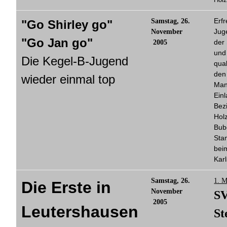
Erfr
Samstag, 26.
"Go Shirley go"
Jug
November
"Go Jan go"
der
2005
und
Die Kegel-B-Jugend
qual
den 
wieder einmal top
Man
Ein
Bez
Holz
Bub
Sta
bei
Karl
Samstag, 26.
1. M
Die Erste in
November
SV
2005
Leutershausen
St